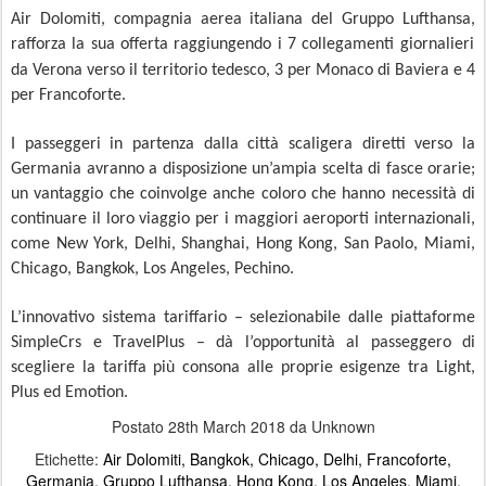
Air Dolomiti
, c
ompagnia aerea italiana del Gruppo Lufthansa
,
rafforza la sua offerta raggiungendo i 7 collegamenti giornalieri
da Verona verso il territorio tedesco, 3 per Monaco di Baviera
e 4
per Francoforte.
I passeggeri in partenza dalla città scaligera diretti verso la
Germania avranno a disposizione un’ampia scelta di fasce orarie;
un vantaggio che coinvolge anche coloro che hanno necessità di
continuare il loro viaggio per i maggiori aeroporti internazionali,
come
New York, Delhi, Shanghai, Hong Kong, San Paolo, Miami,
Chicago, Bangkok, Los Angeles, Pechino.
L’innovativo sistema tariffario – selezionabile dalle piattaforme
SimpleCrs e TravelPlus – dà l’opportunità al passeggero di
scegliere la tariffa più consona alle proprie esigenze tra Light,
Plus ed Emotion.
Postato
28th March 2018
da Unknown
Etichette:
Air Dolomiti
Bangkok
Chicago
Delhi
Francoforte
Germania
Gruppo Lufthansa
Hong Kong
Los Angeles
Miami