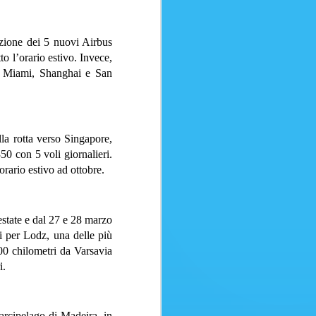
usoBagaglio in stiva (15 kg)
a fino a 24 ore dalla
azione dei 5 nuovi Airbus
ita fino a 24 ore dalla partenzaSei
 l’orario estivo. Invece,
 vendere questo volo ai tuoi clienti?
on Miami, Shanghai e San
la rotta verso Singapore,
0 con 5 voli giornalieri.
rario estivo ad ottobre.
estate e dal 27 e 28 marzo
i per Lodz, una delle più
300 chilometri da Varsavia
i.
ATTENTI ALLE
AUG
8
TRUFFE
arcipelago di Madeira, in