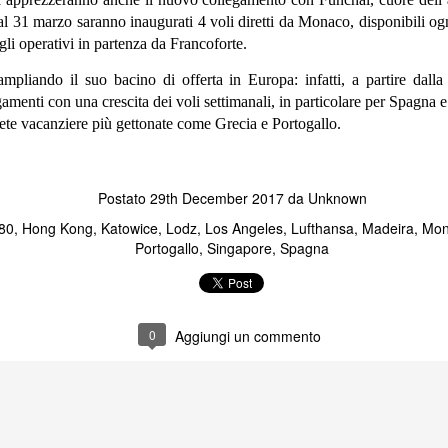
partenza "PCR +
Il Team SimpleCRS augura Buona
dal 31 marzo saranno inaugurati 4 voli diretti da Monaco, disponibili o
antigenico"
Pasqua a tutti gli agenti di viaggio!
gli operativi in partenza da Francoforte.
KLM: richiesto doppio "tampone
PCR entro 72 ore" e "antigenico
ampliando il suo bacino di offerta in Europa: infatti, a partire dalla
entro 4 ore dalla partenza"
gamenti con una crescita dei voli settimanali, in particolare per Spagna e
 mete vacanziere più gettonate come Grecia e Portogallo.
agaglio nei tuoi Pnr con le Branded Fares
Il governo Olandese ha introdotto
una nuova procedura per tutti i voli
agaglio nei tuoi Pnr? Lo puoi fare con le Branded Fares.
con destinazione finale o transito
da Amsterdam .
 dallo staff SimpleCrs. Al termine ti saranno immediatamente abilitate
Postato
29th December 2017
da Unknown
80
Hong Kong
Katowice
Lodz
Los Angeles
Lufthansa
Madeira
Mon
Portogallo
Singapore
Spagna
Grande novità: gli AUTOBUS decollano in
EP
17
SimpleCRS
tima notizia per gli Agenti di Viaggio che utilizzano SimpleCRS come
attaforma di prenotazione aerea: a partire da oggi, oltre a voli e treni,
0
Aggiungi un commento
offerta si arricchisce di un nuovo servizio di vendita AUTOBUS. Negli
timi anni il settore del trasporto su ruote ha avuto un'incremento
tevole in termini di passeggeri sia in Italia che all'Estero.