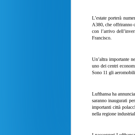
L’estate porterà nume
A380, che offriranno c
con l’arrivo dell’inv
Francisco.
Un’altra importante ne
uno dei centri economi
Sono 11 gli aeromobili
Lufthansa ha annunciat
saranno inaugurati pe
importanti città polac
nella regione industria
Recensione volo
AUG
24
Milano - New York La
I passeggeri Lufthans