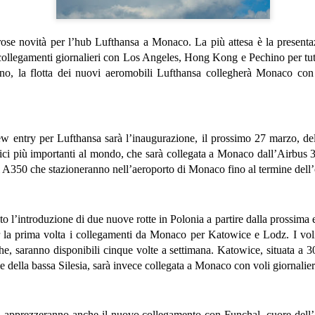
Bagaglio a mano (8 kg) incl
inclusoModifica data gratuit
rose novità per l’hub Lufthansa a Monaco. La più attesa è la present
partenzaCancellazione gratu
ollegamenti giornalieri con Los Angeles, Hong Kong e Pechino per tutto
un'Agenzia di viaggio e vuoi
erno, la flotta dei nuovi aeromobili Lufthansa collegherà Monaco c
Contattaci al n.
w entry per Lufthansa sarà l’inaugurazione, il prossimo 27 marzo, del
ci più importanti al mondo, che sarà collegata a Monaco dall’Airbus 35
 A350 che stazioneranno nell’aeroporto di Monaco fino al termine dell’o
o l’introduzione di due nuove rotte in Polonia a partire dalla prossima 
r la prima volta i collegamenti da Monaco per Katowice e Lodz. I vol
che, saranno disponibili cinque volte a settimana. Katowice, situata a 
le della bassa Silesia, sarà invece collegata a Monaco con voli giornalier
KLM: richiesto doppio
Buona Pasqua!
JAN
APR
22
11
tampone prima della
Insieme ce la faremo
a apprezzeranno anche il nuovo collegamento con Funchal, cuore dell’