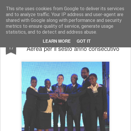
Simple Crs Blog
Curiosità e notizie dal mondo delle compagnie aeree
This site uses cookies from Google to deliver its services
and to analyze traffic. Your IP address and user-agent are
Pages
shared with Google along with performance and security
metrics to ensure quality of service, generate usage
statistics, and to detect and address abuse.
Afraa, Ethiopian Migliore Compagnia
NOV
LEARN MORE
GOT IT
17
Aerea per il sesto anno consecutivo