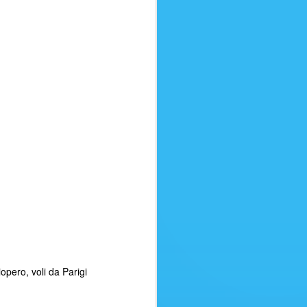
usoBagaglio in stiva (15 kg)
a fino a 24 ore dalla
ita fino a 24 ore dalla partenzaSei
 vendere questo volo ai tuoi clienti?
iopero
voli da Parigi
ATTENTI ALLE
AUG
8
TRUFFE