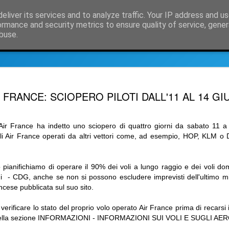
eliver its services and to analyze traffic. Your IP address and u
osità e notizie dal mondo delle compagnie aeree
ormance and security metrics to ensure quality of service, gene
buse.
nformazioni su SimpleCrs, il crs semplice
Informazioni Compagnie aer
Decolla il
OCT
R FRANCE: SCIOPERO PILOTI DALL'11 AL 14 G
30
SkyAlps
Sempre più facile raggiun
ti Air France ha indetto uno sciopero di quattro giorni da sabato 11
E' decollato questa mattina
voli Air France operati da altri vettori come, ad esempio, HOP, KLM o
Roma Fiumicino
Acquistabile in SimpleCRS,
pianifichiamo di operare il 90% dei voli a lungo raggio e dei voli dom
martedì giovedì e venerdì al
i - CDG, anche se non si possono escludere imprevisti dell'ultimo mi
12,15, mentre da Roma il vol
ancese pubblicata sul suo sito.
8,50 con arrivo nel capoluo
verificare lo stato del proprio volo operato Air France prima di recars
In SimpleCRS potete trovare
lla sezione INFORMAZIONI - INFORMAZIONI SUI VOLI E SUGLI AE
comprende: