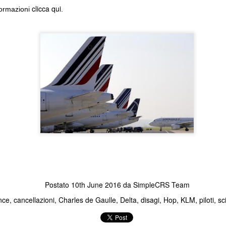
clicca qui
formazioni
.
Bagaglio a mano (8 kg) incl
inclusoModifica data gratuit
partenzaCancellazione gratu
un'Agenzia di viaggio e vuoi
Contattaci al n.
Postato
10th June 2016
da
SimpleCRS Team
nce
cancellazioni
Charles de Gaulle
Delta
disagi
Hop
KLM
piloti
sc
KLM: richiesto doppio
Buona Pasqua!
JAN
APR
22
11
tampone prima della
Insieme ce la faremo