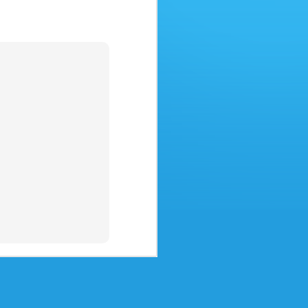
Amici Agenti di viaggio,
desideriamo mettervi in guardia da
un raggiro in rapida diffusione in
cui i truffatori, oltre ad agire con
destrezza, sono molto abili nel
furto di identità. Ecco cosa
avviene:
Immaginate che un'azienda vostra
cliente vi metta in contatto con
una sua filiale estera per
l'emissione dei biglietti.