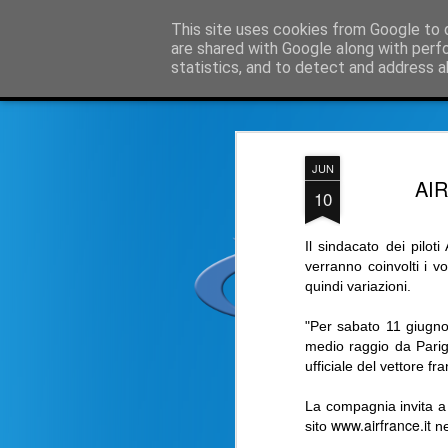
Simple Crs Blog
This site uses cookies from Google to d
Curi
are shared with Google along with perf
statistics, and to detect and address a
Magazine
Home page
Domande e risposte su SimpleCrs
I
JUN
AI
10
Il sindacato dei pilo
verranno coinvolti i 
quindi variazioni.
"Per sabato 11 giugno 
medio raggio da Parig
ufficiale del vettore fr
La compagnia invita a 
www.airfrance.it
sito
ne