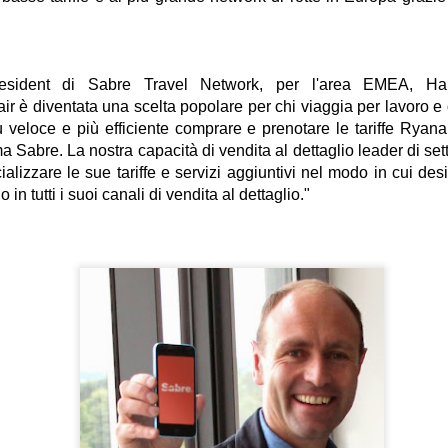
Bagaglio a mano (8 kg) incl
inclusoModifica data gratuit
partenzaCancellazione gratu
un'Agenzia di viaggio e vuoi
resident di Sabre Travel Network, per l'area EMEA, Ha
ir è diventata una scelta popolare per chi viaggia per lavoro e 
Contattaci al n.
iù veloce e più efficiente comprare e prenotare le tariffe Ryanai
ma Sabre. La nostra capacità di vendita al dettaglio leader di set
lizzare le sue tariffe e servizi aggiuntivi nel modo in cui de
in tutti i suoi canali di vendita al dettaglio."
KLM: richiesto doppio
Buona Pasqua!
JAN
APR
22
11
tampone prima della
Insieme ce la faremo