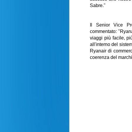
Sabre."
Il Senior Vice P
commentato:
"Ryana
viaggi più facile, p
all'interno del siste
Ryanair di commercia
coerenza del marchio 
Recensione volo
AUG
24
Milano - New York La