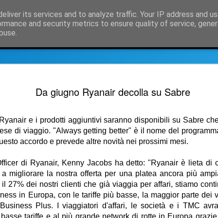
eliver its services and to analyze traffic. Your IP address and u
osità e notizie dal mondo delle compagnie aeree
ormance and security metrics to ensure quality of service, gene
buse.
nformazioni su SimpleCrs, il crs semplice
Informazioni Compagnie aer
Decolla il
OCT
Da giugno Ryanair decolla su Sabre
30
SkyAlps
Sempre più facile raggiun
 Ryanair e i prodotti aggiuntivi saranno disponibili su Sabre ch
E' decollato questa mattina
spese di viaggio. "Always getting better" è il nome del progra
Roma Fiumicino
 questo accordo e prevede altre novità nei prossimi mesi.
Acquistabile in SimpleCRS,
Officer di Ryanair, Kenny Jacobs ha detto:
"Ryanair è lieta di
martedì giovedì e venerdì al
a migliorare la nostra offerta per una platea ancora più ampia
12,15, mentre da Roma il vol
 il 27% dei nostri clienti che già viaggia per affari, stiamo con
8,50 con arrivo nel capoluo
iness in Europa, con le tariffe più basse, la maggior parte dei vo
In SimpleCRS potete trovare
Business Plus. I viaggiatori d'affari, le società e i TMC a
comprende:
basse tariffe e al più grande network di rotte in Europa grazi