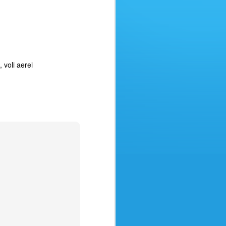
Amici Agenti di viaggio,
desideriamo mettervi in guardia da
un raggiro in rapida diffusione in
cui i truffatori, oltre ad agire con
destrezza, sono molto abili nel
furto di identità. Ecco cosa
voli aerei
avviene:
Immaginate che un'azienda vostra
cliente vi metta in contatto con
una sua filiale estera per
l'emissione dei biglietti.