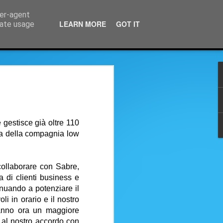
ser-agent
LEARN MORE
GOT IT
rate usage
ee
Video istruzioni su SimpleCrs
 volo Cuneo - Roma di
gere Roma da Cuneo!
e
gestisce già oltre 110
 il volo SkyAlps che collega Cuneo con
mma della compagnia low
 è programmato da Cuneo il lunedì,
 collaborare con Sabre,
le 11,00 con arrivo nella capitale alle
 di clienti business e
o è schedulato negli stessi giorni alle
tinuando a potenziare il
go cuneese alle 10,15.
li in orario e il nostro
 una tariffa a 109 euro a tratta che
vranno ora un maggiore
e al nostro accordo con