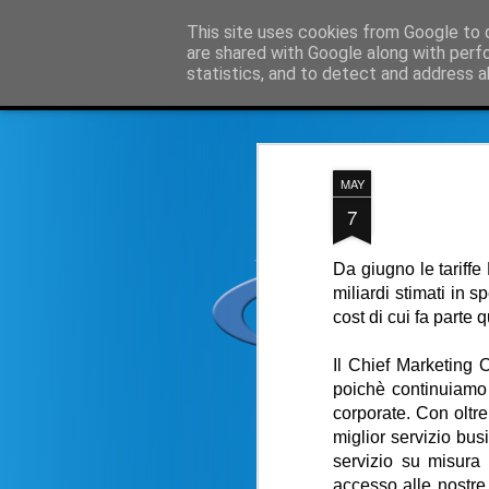
Simple Crs Blog
This site uses cookies from Google to d
Curi
are shared with Google along with perf
statistics, and to detect and address a
Magazine
Home page
Domande e risposte su SimpleCrs
I
MAY
7
Da giugno le tariffe
miliardi stimati in 
cost di cui fa parte
Il Chief Marketing 
poichè continuiamo 
corporate. Con oltre
miglior servizio bus
servizio su misura 
accesso alle nostre 