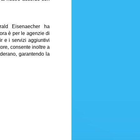
usoBagaglio in stiva (15 kg)
a fino a 24 ore dalla
ita fino a 24 ore dalla partenzaSei
 vendere questo volo ai tuoi clienti?
rald Eisenaecher ha
ora è per le agenzie di
r e i servizi aggiuntivi
tore, consente inoltre a
siderano, garantendo la
ATTENTI ALLE
AUG
8
TRUFFE