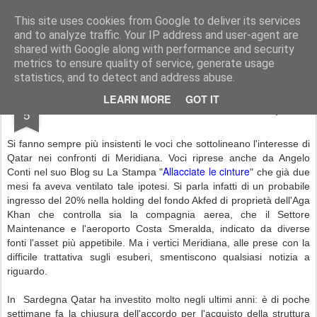
Simple Crs Blog
Curiosità e notizie dal mondo delle compagnie aeree
This site uses cookies from Google to deliver its services
and to analyze traffic. Your IP address and user-agent are
Pages
shared with Google along with performance and security
metrics to ensure quality of service, generate usage
statistics, and to detect and address abuse.
JAN
LEARN MORE
GOT IT
Meridiana: Qatar vuole il 20% delle quote
5
Si fanno sempre più insistenti le voci che sottolineano l'interesse di
Qatar nei confronti di Meridiana. Voci riprese anche da Angelo
Allacciate le cinture
Conti nel suo Blog su La Stampa "
" che già due
mesi fa aveva ventilato tale ipotesi. Si parla infatti di un probabile
ingresso del 20% nella holding del fondo Akfed di proprietà dell'Aga
Khan che controlla sia la compagnia aerea, che il Settore
Maintenance e l'aeroporto Costa Smeralda, indicato da diverse
fonti l'asset più appetibile. Ma i vertici Meridiana, alle prese con la
difficile trattativa sugli esuberi, smentiscono qualsiasi notizia a
riguardo.
In Sardegna Qatar ha investito molto negli ultimi anni: è di poche
settimane fa la chiusura dell'accordo per l'acquisto della struttura