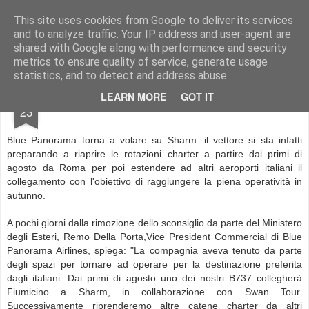
Simple Crs Blog
Curiosità e notizie dal mondo delle compagnie aeree
This site uses cookies from Google to deliver its services
and to analyze traffic. Your IP address and user-agent are
Pages
shared with Google along with performance and security
metrics to ensure quality of service, generate usage
statistics, and to detect and address abuse.
JUL
LEARN MORE
GOT IT
Blue Panorama vola di nuovo su Sharm
23
Blue Panorama torna a volare su Sharm: il vettore si sta infatti
preparando a riaprire le rotazioni charter a partire dai primi di
agosto da Roma per poi estendere ad altri aeroporti italiani il
collegamento con l'obiettivo di raggiungere la piena operatività in
autunno.
A pochi giorni dalla rimozione dello sconsiglio da parte del Ministero
degli Esteri, Remo Della Porta,Vice President Commercial di Blue
Panorama Airlines, spiega: "La compagnia aveva tenuto da parte
degli spazi per tornare ad operare per la destinazione preferita
dagli italiani. Dai primi di agosto uno dei nostri B737 collegherà
Fiumicino a Sharm, in collaborazione con Swan Tour.
Successivamente riprenderemo altre catene charter da altri