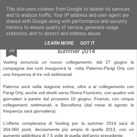
Simple Crs Blog
Curiosità e notizie dal mondo delle compagnie aeree
This site uses cookies from Google to deliver its services
and to analyze traffic. Your IP address and user-agent are
Pages
shared with Google along with performance and security
metrics to ensure quality of service, generate usage
statistics, and to detect and address abuse.
Vueling: nuovo volo Palermo-Parigi nella
APR
LEARN MORE
GOT IT
28
summer 2014
Vueling annuncia un nuovo collegamento: dal 27 giugno la
compagnia low cost inaugurerà la rotta Palermo-Parigi Orly con
una frequenza di tre voli settimanali.
Palermo avrà nella stagione estiva, oltre a al collegamento con
Parigi Orly, anche voli diretti verso Roma Fiumicino, con quattro voli
giornalieri a partire dal prossimo 10 giugno, Firenze, con cinque
collegamenti settimanali, e Barcellona (dal mese di agosto la
frequenza sarà giornaliera).
L'offerta complessiva di Vueling per la summer 2014 sarà di
264.060 posti, decisamente più ampia di quella 2013, con un
aumento addirittura di 7,5 volte di quella dell'anno precedente.