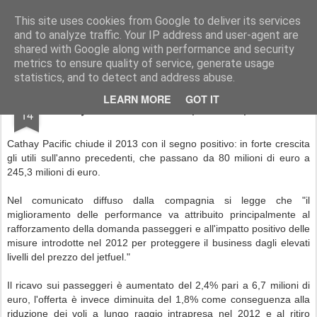
Simple Crs Blog
Curiosità e notizie dal mondo delle compagnie aeree
This site uses cookies from Google to deliver its services
and to analyze traffic. Your IP address and user-agent are
Pages
shared with Google along with performance and security
metrics to ensure quality of service, generate usage
statistics, and to detect and address abuse.
MAR
LEARN MORE
GOT IT
Cathay Pacific: bilancio positivo per il 2013
14
Cathay Pacific chiude il 2013 con il segno positivo: in forte crescita
gli utili sull'anno precedenti, che passano da 80 milioni di euro a
245,3 milioni di euro.
Nel comunicato diffuso dalla compagnia si legge che "il
miglioramento delle performance va attribuito principalmente al
rafforzamento della domanda passeggeri e all'impatto positivo delle
misure introdotte nel 2012 per proteggere il business dagli elevati
livelli del prezzo del jetfuel."
Il ricavo sui passeggeri è aumentato del 2,4% pari a 6,7 milioni di
euro, l'offerta è invece diminuita del 1,8% come conseguenza alla
riduzione dei voli a lungo raggio intrapresa nel 2012 e al ritiro