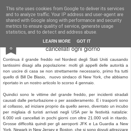
Simple Crs Blog
Curiosità e notizie dal mondo delle compagnie aeree
This site uses cookies from Google to deliver its services
and to analyze traffic. Your IP address and user-agent are
Pages
shared with Google along with performance and security
metrics to ensure quality of service, generate usage
statistics, and to detect and address abuse.
Grande freddo negli USA: migliaia i voli
JAN
LEARN MORE
GOT IT
8
cancellati ogni giorno
Continua il grande freddo nel Nordest degli Stati Uniti causando
tantissimi disagi alla popolazione: molti gli appelli delle autorità a
non uscire di casa se non strettamente necessario, primo fra tutti
quello di Bill De Blasio, nuovo sindaco di New York, che abbiamo
riportato in un nostro articolo lo scorso 4 gennaio.
Quindici sono le vittime del grande freddo, per incidenti stradali
causati dalle perturbazione o per assideramento. E i trasporti sono
al collasso, ad iniziare proprio da quello aereo, diventato un incubo
per migliaia di turisti arrivati negli USA per le festività natalizie:
6.000 voli cancellati in pochi giorni con oltre 21.000 voli in ritardo.
Grosse difficoltà quindi per gli aeroporti JFK e La Guardia a New
York, Newark in New Jersey e Boston, che si sono dovuti attrezzare