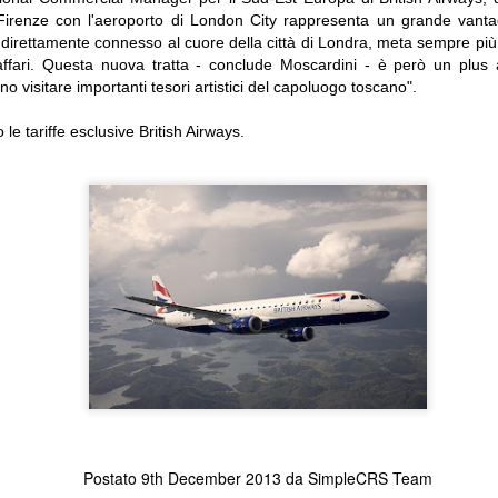
 Firenze con l'aeroporto di London City rappresenta un grande vantaggi
Bagaglio a mano (8 kg) incl
irettamente connesso al cuore della città di Londra, meta sempre più attr
inclusoModifica data gratuit
affari. Questa nuova tratta - conclude Moscardini - è però un plus an
partenzaCancellazione gratu
no visitare importanti tesori artistici del capoluogo toscano".
un'Agenzia di viaggio e vuoi
e tariffe esclusive British Airways.
Contattaci al n.
KLM: richiesto doppio
Buona Pasqua!
JAN
APR
22
11
tampone prima della
Insieme ce la faremo
Postato
9th December 2013
da
SimpleCRS Team