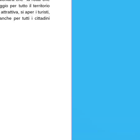
o per tutto il territorio
usoBagaglio in stiva (15 kg)
attiva, si aper i turisti,
a fino a 24 ore dalla
che per tutti i cittadini
ita fino a 24 ore dalla partenzaSei
 vendere questo volo ai tuoi clienti?
ATTENTI ALLE
AUG
8
TRUFFE