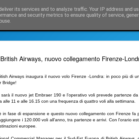
eliver its services and to analyze traffic. Your IP address and u
osità e notizie dal mondo delle compagnie aeree
ormance and security metrics to ensure quality of service, gene
buse.
nformazioni su SimpleCrs, il crs semplice
Informazioni Compagnie aer
Decolla il
OCT
British Airways, nuovo collegamento Firenze-Lond
30
SkyAlps
Sempre più facile raggiun
ish Airways inaugura il nuovo volo Firenze -Londra: in poco più di un
E' decollato questa mattina
r Bridge!
Roma Fiumicino
o sarà il nuovo jet Embraer 190 e l'operativo voli prevede partenze da
Acquistabile in SimpleCRS,
a alle 11 e alle 16.15 con una frequenza di quattro voli alla settimana.
martedì giovedì e venerdì al
12,15, mentre da Roma il vol
t è in fase di espansione e questo nuovo collegamento con Firenze fa 
8,50 con arrivo nel capoluo
ggiungere i 120.000 voli all'anno, tra partenze e arrivi. Con l'orario es
stinazioni europee.
In SimpleCRS potete trovare
comprende:
onal Commercial Manager per il Sud-Est Europa di British Airways, di