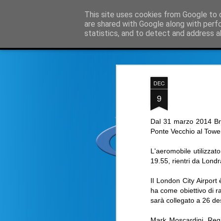
Simple Crs Blog
This site uses cookies from Google to d
Curi
are shared with Google along with perf
statistics, and to detect and address a
Magazine
Home page
Domande e risposte su SimpleCrs
I
DEC
9
Dal 31 marzo 2014 Brit
Ponte Vecchio al Towe
L'aeromobile utilizzat
19.55, rientri da Londr
Il London City Airpor
ha come obiettivo di ra
sarà collegato a 26 de
Mark Moscardini, Regi