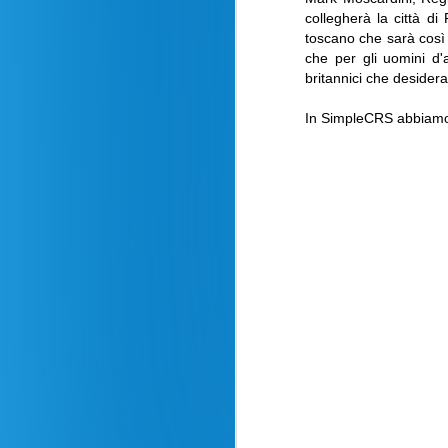
collegherà la città di
toscano che sarà così d
che per gli uomini d'
britannici che desidera
In SimpleCRS abbiamo l
Recensione volo
AUG
24
Milano - New York La