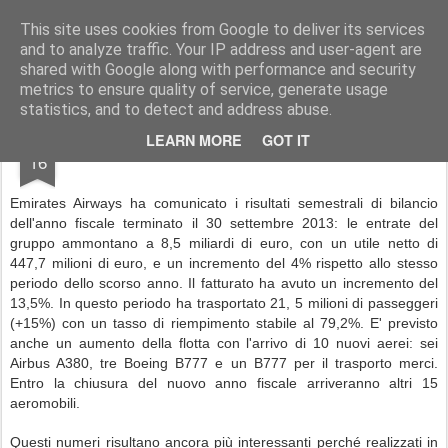
Simple Crs Blog
Curiosità e notizie dal mondo delle compagnie aeree
This site uses cookies from Google to deliver its services
and to analyze traffic. Your IP address and user-agent are
Pages
shared with Google along with performance and security
metrics to ensure quality of service, generate usage
statistics, and to detect and address abuse.
NOV
LEARN MORE
GOT IT
Emirates: buoni i conti semestrali
16
Emirates Airways ha comunicato i risultati semestrali di bilancio
dell'anno fiscale terminato il 30 settembre 2013: le entrate del
gruppo ammontano a 8,5 miliardi di euro, con un utile netto di
447,7 milioni di euro, e un incremento del 4% rispetto allo stesso
periodo dello scorso anno. Il fatturato ha avuto un incremento del
13,5%. In questo periodo ha trasportato 21, 5 milioni di passeggeri
(+15%) con un tasso di riempimento stabile al 79,2%. E' previsto
anche un aumento della flotta con l'arrivo di 10 nuovi aerei: sei
Airbus A380, tre Boeing B777 e un B777 per il trasporto merci.
Entro la chiusura del nuovo anno fiscale arriveranno altri 15
aeromobili.
Questi numeri risultano ancora più interessanti perché realizzati in