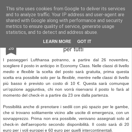
Simple Crs Blog
Curiosità e notizie dal mondo delle compagnie aeree
This site uses cookies from Google to deliver its services
and to analyze traffic. Your IP address and user-agent are
Pages
shared with Google along with performance and security
metrics to ensure quality of service, generate usage
statistics, and to detect and address abuse.
Lufthansa: possibilità di scelta del posto
OCT
LEARN MORE
GOT IT
26
per tutti
I passeggeri Lufthansa potranno, a partire dal 26 novembre,
scegliere il posto in anticipo in Economy Class. Nelle classi di livello
medio
e
flexible
la scelta del posto sarà gratuita, prima questa
scelta era possibile solo per la
flexible,
mentre nelle classi di livello
più basso è previsto un costo di 10 €. Questa sarà comunque
un'opzione aggiuntiva, chi non vorrà riservarsi il posto lo farà al
momento del check-in a partire da 23 ore dalla partenza.
Possibilità anche di prenotare i sedili con più spazio per le gambe,
che si trovano solitamente vicino alle uscite di emergenza, con un
sovrapprezzo. Prima non era possibile, venivano assegnati solo al
check-in dell'aeroporto secondo disponibilità. Il costo sarà di 20
euro per i voli europei e 60 euro per quelli intercontinentali.