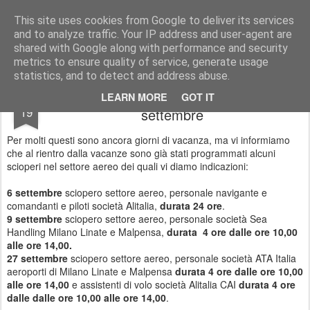
Simple Crs Blog
Curiosità e notizie dal mondo delle compagnie aeree
This site uses cookies from Google to deliver its services
and to analyze traffic. Your IP address and user-agent are
Pages
shared with Google along with performance and security
metrics to ensure quality of service, generate usage
statistics, and to detect and address abuse.
Scioperi settore aereo previsti per
AUG
LEARN MORE
GOT IT
19
settembre
Per molti questi sono ancora giorni di vacanza, ma vi informiamo
che al rientro dalla vacanze sono già stati programmati alcuni
scioperi nel settore aereo dei quali vi diamo indicazioni:
6 settembre
sciopero settore aereo, personale navigante e
comandanti e piloti società Alitalia,
durata 24 ore
.
9 settembre
sciopero settore aereo, personale società Sea
Handling Milano Linate e Malpensa,
durata 4 ore dalle ore 10,00
alle ore 14,00.
27 settembre
sciopero settore aereo, personale società ATA Italia
aeroporti di Milano Linate e Malpensa
durata 4 ore dalle ore 10,00
alle ore 14,00
e assistenti di volo società Alitalia CAI
durata 4 ore
dalle dalle ore 10,00 alle ore 14,00
.