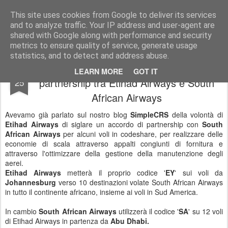
Simple Crs Blog
Curiosità e notizie dal mondo delle compagnie aeree
This site uses cookies from Google to deliver its services
and to analyze traffic. Your IP address and user-agent are
Pages
shared with Google along with performance and security
metrics to ensure quality of service, generate usage
statistics, and to detect and address abuse.
Video della presentazione della
JUN
LEARN MORE
GOT IT
partnership tra Etihad Airways e South
25
African Airways
Avevamo già parlato sul nostro blog
SimpleCRS
della volontà di
Etihad Airways
di siglare un accordo di partnership con
South
African Airways
per alcuni voli in codeshare, per realizzare delle
economie di scala attraverso appalti congiunti di fornitura e
attraverso l'ottimizzare della gestione della manutenzione degli
aerei.
Etihad Airways
metterà il proprio codice '
EY
' sui voli da
Johannesburg
verso 10 destinazioni volate South African Airways
in tutto il continente africano, insieme ai voli in Sud America.
In cambio
South African Airways
utilizzerà il codice '
SA
' su 12 voli
di Etihad Airways in partenza da
Abu Dhabi.