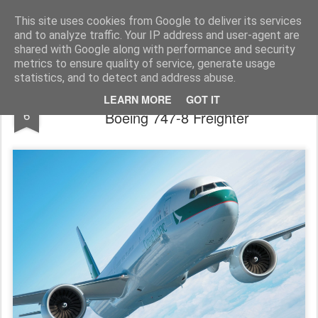
Simple Crs Blog
Curiosità e notizie dal mondo delle compagnie aeree
This site uses cookies from Google to deliver its services
and to analyze traffic. Your IP address and user-agent are
Pages
shared with Google along with performance and security
metrics to ensure quality of service, generate usage
statistics, and to detect and address abuse.
Cathay Pacific accoglie all'arrivo del nuovo
MAY
LEARN MORE
GOT IT
6
Boeing 747-8 Freighter