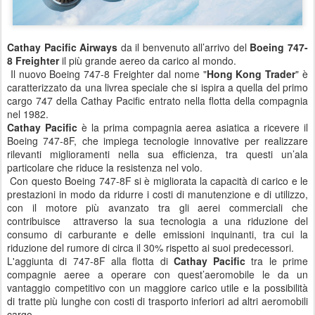
Cathay Pacific Airways
da il benvenuto all’arrivo del
Boeing 747-
8 Freighter
il più grande aereo da carico al mondo.
Il nuovo Boeing 747-8 Freighter dal nome "
Hong Kong Trader
" è
caratterizzato da una livrea speciale che si ispira a quella del primo
cargo 747 della Cathay Pacific entrato nella flotta della compagnia
nel 1982.
Cathay Pacific
è la prima compagnia aerea asiatica a ricevere il
Boeing 747-8F, che impiega tecnologie innovative per realizzare
rilevanti miglioramenti nella sua efficienza, tra questi un’ala
particolare che riduce la resistenza nel volo.
Con questo Boeing 747-8F si è migliorata la capacità di carico e le
prestazioni in modo da ridurre i costi di manutenzione e di utilizzo,
con il motore più avanzato tra gli aerei commerciali che
contribuisce attraverso la sua tecnologia a una riduzione del
consumo di carburante e delle emissioni inquinanti, tra cui la
riduzione del rumore di circa il 30% rispetto ai suoi predecessori.
L'aggiunta di 747-8F alla flotta di
Cathay Pacific
tra le prime
compagnie aeree a operare con quest’aeromobile le da un
vantaggio competitivo con un maggiore carico utile e la possibilità
di tratte più lunghe con costi di trasporto inferiori ad altri aeromobili
cargo.