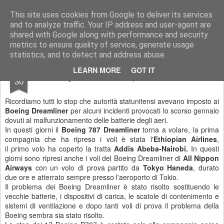
Simple Crs Blog
Curiosità e notizie dal mondo delle compagnie aeree
This site uses cookies from Google to deliver its services
and to analyze traffic. Your IP address and user-agent are
Pages
shared with Google along with performance and security
metrics to ensure quality of service, generate usage
statistics, and to detect and address abuse.
APR
LEARN MORE
GOT IT
I Boeing Dreamliner riprendono a volare
30
Ricordiamo tutti lo stop che autorità statunitensi avevano imposto ai
Boeing Dreamliner
per alcuni incidenti provocati lo scorso gennaio
dovuti al malfunzionamento delle batterie degli aeri.
In questi giorni il
Boeing 787 Dreamliner
torna a volare, la prima
compagnia che ha ripreso i voli è stata l'
Ethiopian Airlines
,
il primo volo ha coperto la tratta
Addis Abeba-Nairobi.
In questi
giorni sono ripresi anche i voli del Boeing Dreamliner di
All Nippon
Airways
con un volo di prova partito da
Tokyo Haneda
, durato
due ore e atterrato sempre presso l'aeroporto di Tokio.
Il problema dei Boeing Dreamliner è stato risolto sostituendo le
vecchie batterie, i dispositivi di carica, le scatole di contenimento e
sistemi di ventilazione e dopo tanti voli di prova il problema della
Boeing sembra sia stato risolto.