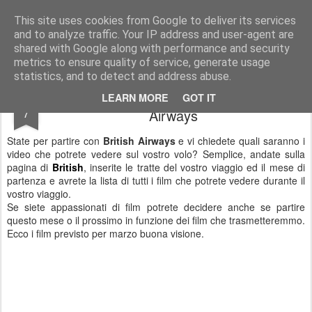
Simple Crs Blog
Curiosità e notizie dal mondo delle compagnie aeree
This site uses cookies from Google to deliver its services
and to analyze traffic. Your IP address and user-agent are
Pages
shared with Google along with performance and security
metrics to ensure quality of service, generate usage
statistics, and to detect and address abuse.
Programmazione film sui voli British
MAR
LEARN MORE
GOT IT
7
Airways
State per partire con
British Airways
e vi chiedete quali saranno i
video che potrete vedere sul vostro volo? Semplice, andate sulla
pagina di
British
, inserite le tratte del vostro viaggio ed il mese di
partenza e avrete la lista di tutti i film che potrete vedere durante il
vostro viaggio.
Se siete appassionati di film potrete decidere anche se partire
questo mese o il prossimo in funzione dei film che trasmetteremmo.
Ecco i film previsto per marzo buona visione.