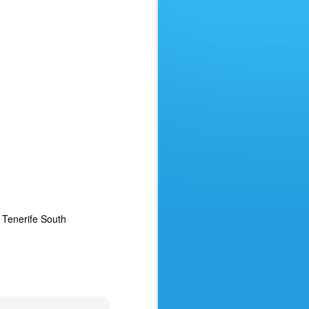
Amici Agenti di viaggio,
desideriamo mettervi in guardia da
un raggiro in rapida diffusione in
cui i truffatori, oltre ad agire con
destrezza, sono molto abili nel
furto di identità. Ecco cosa
avviene:
Immaginate che un'azienda vostra
cliente vi metta in contatto con
una sua filiale estera per
l'emissione dei biglietti.
Tenerife South