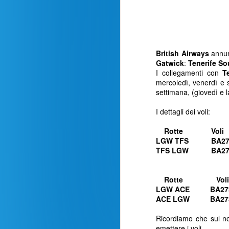
British Airways
annunc
Gatwick
:
Tenerife So
I collegamenti con
T
mercoledì, venerdì e 
settimana, (giovedì e 
I dettagli dei voli:
Rotte
Voli
LGW TFS
BA27
TFS LGW
BA
Rotte
Voli
LGW ACE
BA27
ACE LGW
BA2
Recensione volo
AUG
24
Ricordiamo che sul n
Milano - New York La
emettere i voli.