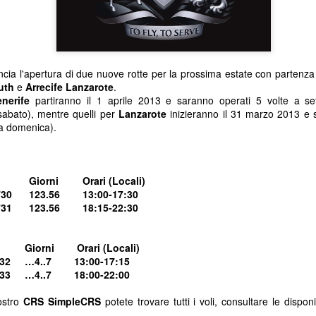
Bagaglio a mano (8 kg) incl
inclusoModifica data gratuit
partenzaCancellazione gratu
un'Agenzia di viaggio e vuoi
ia l'apertura di due nuove rotte per la prossima estate con partenza 
Contattaci al n.
uth
e
Arrecife Lanzarote
.
enerife
partiranno il 1 aprile 2013 e saranno operati 5 volte a se
sabato), mentre quelli per
Lanzarote
inizieranno il 31 marzo 2013 e 
la domenica).
Giorni
Orari (Locali)
30
123.56
13:00-17:30
2731
123.56
18:15-22:30
Giorni
Orari (Locali)
32
…4..7
13:00-17:15
733
…4..7
18:00-22:00
KLM: richiesto doppio
Buona Pasqua!
JAN
APR
22
11
ostro
CRS
SimpleCRS
potete trovare tutti i voli, consultare le disponi
tampone prima della
Insieme ce la faremo