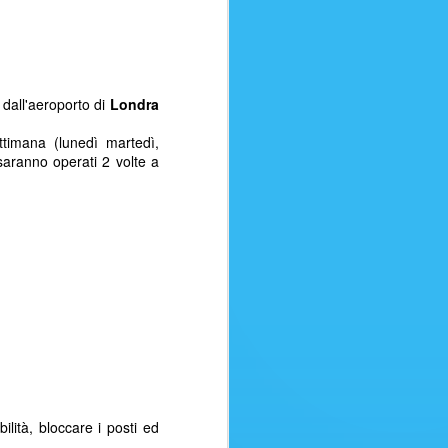
usoBagaglio in stiva (15 kg)
a fino a 24 ore dalla
ita fino a 24 ore dalla partenzaSei
 vendere questo volo ai tuoi clienti?
dall'aeroporto di
Londra
ttimana (lunedì martedì,
saranno operati 2 volte a
ATTENTI ALLE
AUG
8
bilità, bloccare i posti ed
TRUFFE