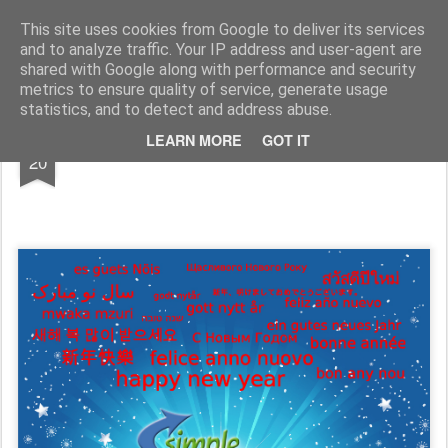
Simple Crs Blog
Curiosità e notizie dal mondo delle compagnie aeree
This site uses cookies from Google to deliver its services
and to analyze traffic. Your IP address and user-agent are
Pages
shared with Google along with performance and security
metrics to ensure quality of service, generate usage
statistics, and to detect and address abuse.
DEC
LEARN MORE
GOT IT
Buon Natale a tutti.
20