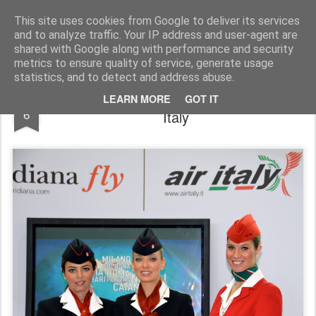
Simple Crs Blog
Curiosità e notizie dal mondo delle compagnie aeree
This site uses cookies from Google to deliver its services
and to analyze traffic. Your IP address and user-agent are
Pages
shared with Google along with performance and security
metrics to ensure quality of service, generate usage
statistics, and to detect and address abuse.
Nuovi voli da Alghero per Meridiana fly-Air
NOV
LEARN MORE
GOT IT
6
Italy