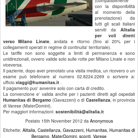
(compatibilmente
con la disponibilità
al momento della
prenotazione) da
tutti gli scali italiani
serviti da
Alitalia
per voli diretti
verso Milano Linate
, andata e ritorno (fino al 20% per i
collegamenti operati in regime di continuita' territoriale).
Le tariffe non sono soggette a limiti di permanenza e sono
unidirezionali, ovvero valide solo sulle rotte per Milano Linate e non
viceversa.
Il paziente, dopo aver prenotato una visita medica, un ricovero o un
esame può telefonare al numero 02.8224.2269 o scrivere a:
ufficio.
viaggi@humanitas.it
.
Il pagamento puo' avvenire solo con carta di credito.
La convenzione e' valida anche per i pazienti diretti agli ospedali
Humanitas di Bergamo
(Gavazzeni) o di
Castellanza
, in provincia
di Varese (MaterDomini).
Per maggiori informazioni:
sostenibilità@alitalia.it
Postato
15th November 2012
da
Anonymous
Etichette:
Alitalia
Castellanza
Gavazzeni
Humanitas
Humanitas di
Bergamo
MaterDomini
sconti
Varese