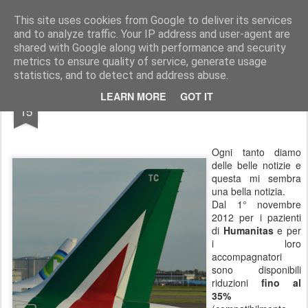
Simple Crs Blog
Curiosità e notizie dal mondo delle compagnie aeree
This site uses cookies from Google to deliver its services
and to analyze traffic. Your IP address and user-agent are
Pages
shared with Google along with performance and security
metrics to ensure quality of service, generate usage
statistics, and to detect and address abuse.
NOV
LEARN MORE
GOT IT
Accordo tra Alitalia e Humanitas
15
Ogni tanto diamo
delle belle notizie e
questa mi sembra
una bella notizia.
Dal 1° novembre
2012 per i pazienti
di
Humanitas
e per
i loro
accompagnatori
sono disponibili
riduzioni
fino al
35%