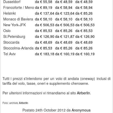
Dusseldorf
da € 55,58
da € 48,59
da € 48,59
Francoforte / Meno
da € 89,19
da € 58,94
da € 58,94
Helsinki
da € 137,64
da € 123,64
da € 85,26
Monaco di Baviera
da € 58,10
da € 58,10
da € 58,10
New York-JFK
da € 506,53
da € 506,53
da € 506,53
Oslo
da € 85,53
da € 85,26
da € 85,53
St.Petersburg
da € 126,90
da € 121,87
da € 126,90
Stoccarda
da € 48,69
da € 48,69
da € 48,69
Stoccolma-Arlanda
da € 85,53
da € 85,26
da € 85,26
Tel Aviv
da € 183,18
da € 160,19
da € 160,19
Tutti i prezzi s'intendono per un volo di andata (oneway) inclusi di
tariffa del volo, tasse, oneri e supplemento cherosene.
Per ulterioni informazioni vi rimandiamo al sito
Airberlin
.
Foto
:
archi
vio
Airberlin
Postato
24th October 2012
da
Anonymous