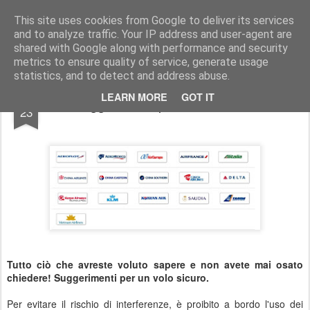
Simple Crs Blog
Curiosità e notizie dal mondo delle compagnie aeree
This site uses cookies from Google to deliver its services
and to analyze traffic. Your IP address and user-agent are
Pages
shared with Google along with performance and security
metrics to ensure quality of service, generate usage
statistics, and to detect and address abuse.
AUG
LEARN MORE
GOT IT
Suggerimenti per un volo sicuro.
23
Tutto ciò che avreste voluto sapere e non avete mai osato
chiedere! Suggerimenti per un volo sicuro.
Per evitare il rischio di interferenze, è proibito a bordo l'uso dei