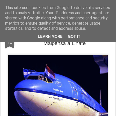
Simple Crs Blog
Curiosità e notizie dal mondo delle compagnie aeree
This site uses cookies from Google to deliver its services
and to analyze traffic. Your IP address and user-agent are
Pages
shared with Google along with performance and security
metrics to ensure quality of service, generate usage
statistics, and to detect and address abuse.
Novità, KLM sposta i voli da Milano
FEB
LEARN MORE
GOT IT
15
Malpensa a Linate