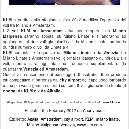
KLM
a partire dalla stagione estiva 2012 modifica l'operativo dei
voli tra Milano e Amsterdam.
I 2 voli
KLM su Amsterdam
attualmente operati da
Milano
Malpensa
saranno spostai su Milano Linate e si andranno ad
aggiungere ai due voli già pianificati da Milano Linate, portando
quindi il numero di voli da Linate a 4.
KLM
aumenta le frequenze da
Milano Linate
e da
Venezia
: tra
Milano Linate e Amsterdam i voli giornalieri passano quindi da 2 a 4
voli, mentre sarà aggiunta una frequenza supplementare (la
quarta) tra
Venezia ed Amsterdam.
Questi voli consentendo ai passeggeri di usufruire di un prodotto
più competitivo in partenza dal
city airport
del capoluogo lombardo
e una più vasta gamma di orari con ben 6 voli giornalieri in totale (
4
operati da KLM e 2 da Alitalia
).
Ringraziamo KLM per la foto per maggiori informazioni, consultate il sito
www.klm.com
Postato
15th February 2012
da
Anonymous
Etichette:
Aitalia
Amsterdam
city airport
KLM
milano linate
Milano Malpensa
Venezia
www.klm.com