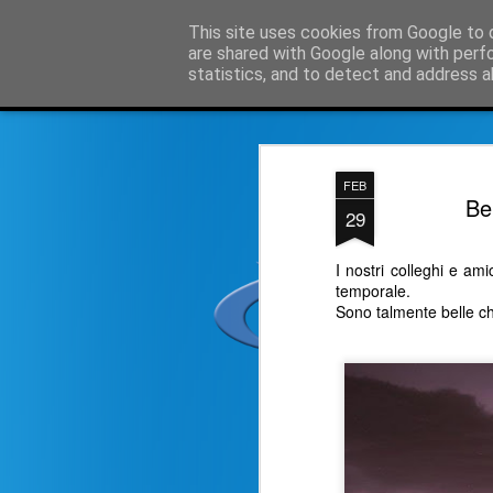
Simple Crs Blog
This site uses cookies from Google to d
Curi
are shared with Google along with perf
statistics, and to detect and address a
Magazine
Home page
Domande e risposte su SimpleCrs
I
FEB
Be
29
I nostri colleghi e ami
temporale.
Sono talmente belle ch