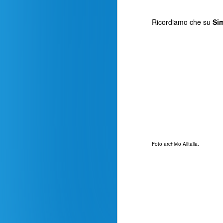
Ricordiamo che su
Si
Foto archivio
Alitalia
.
Recensione volo
AUG
24
Milano - New York La