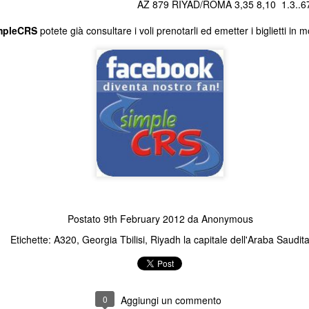
AZ 879 RIYAD/ROMA 3,35 8,10 1.3..
Bagaglio a mano (8 kg) incl
mpleCRS
potete già consultare i voli prenotarli ed emetter i biglietti in
inclusoModifica data gratuit
partenzaCancellazione gratu
un'Agenzia di viaggio e vuoi
Contattaci al n.
Postato
9th February 2012
da
Anonymous
Etichette:
A320
Georgia Tbilisi
Riyadh la capitale dell'Araba Saudit
KLM: richiesto doppio
Buona Pasqua!
JAN
APR
22
11
tampone prima della
Insieme ce la faremo
0
Aggiungi un commento