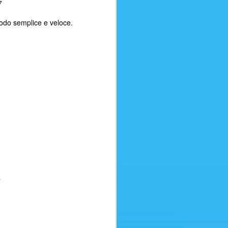
67
usoBagaglio in stiva (15 kg)
 modo semplice e veloce.
a fino a 24 ore dalla
ita fino a 24 ore dalla partenzaSei
 vendere questo volo ai tuoi clienti?
a
ATTENTI ALLE
AUG
8
TRUFFE