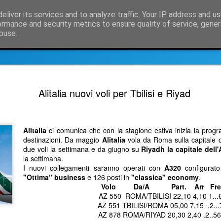
eliver its services and to analyze traffic. Your IP address and u
osità e notizie dal mondo delle compagnie aeree
ormance and security metrics to ensure quality of service, gene
buse.
nformazioni su SimpleCrs, il crs semplice
Informazioni Compagnie aer
Decolla il
OCT
Alitalia nuovi voli per Tbilisi e Riyad
30
SkyAlps
Sempre più facile raggiun
Alitalia
ci comunica che con la stagione estiva inizia la pro
E' decollato questa mattina
destinazioni. Da maggio
Alitalia
vola da Roma sulla capitale 
Roma Fiumicino
due voli la settimana e da giugno su
Riyadh la capitale dell
la settimana.
Acquistabile in SimpleCRS,
I nuovi collegamenti saranno operati con
A320
configurato
martedì giovedì e venerdì al
"Ottima" business
e 126 posti in
"classica" economy
.
12,15, mentre da Roma il vol
Volo Da/A Part. Arr Fre
8,50 con arrivo nel capoluo
AZ 550 ROMA/TBILISI 22,10 4,10 1...
AZ 551 TBILISI/ROMA 05,00 7,15 .2..
In SimpleCRS potete trovare
AZ 878 ROMA/RIYAD 20,30 2,40 .2..5
comprende: