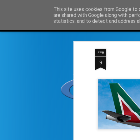
Simple Crs Blog
This site uses cookies from Google to d
Curi
are shared with Google along with perf
statistics, and to detect and address a
Magazine
Home page
Domande e risposte su SimpleCrs
I
FEB
9