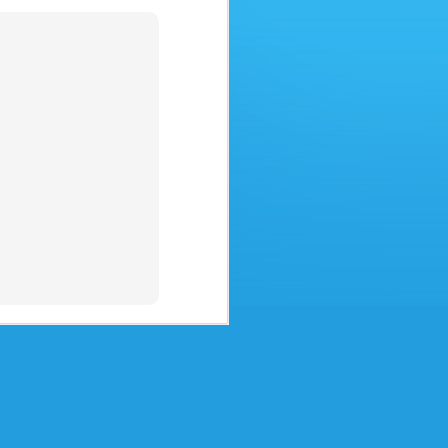
Amici Agenti di viaggio,
desideriamo mettervi in guardia da
un raggiro in rapida diffusione in
cui i truffatori, oltre ad agire con
destrezza, sono molto abili nel
furto di identità. Ecco cosa
avviene:
Immaginate che un'azienda vostra
cliente vi metta in contatto con
una sua filiale estera per
l'emissione dei biglietti.