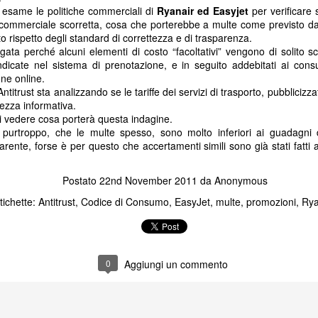
n esame le politiche commerciali di
Ryanair ed Easyjet
per verificare 
Bagaglio a mano (8 kg) incl
a commerciale scorretta, cosa che porterebbe a multe come previsto da
inclusoModifica data gratuit
o rispetto degli standard di correttezza e di trasparenza.
partenzaCancellazione gratu
ta perché alcuni elementi di costo “facoltativi” vengono di solito sc
un'Agenzia di viaggio e vuoi
 indicate nel sistema di prenotazione, e in seguito addebitati ai con
ne online.
Contattaci al n.
'Antitrust sta analizzando se le tariffe dei servizi di trasporto, pubblicizza
ezza informativa.
i vedere cosa porterà questa indagine.
purtroppo, che le multe spesso, sono molto inferiori ai guadagni d
rente, forse è per questo che accertamenti simili sono già stati fatti 
Postato
22nd November 2011
da
Anonymous
tichette:
Antitrust
Codice di Consumo
EasyJet
multe
promozioni
Rya
0
Aggiungi un commento
KLM: richiesto doppio
Buona Pasqua!
JAN
APR
22
11
tampone prima della
Insieme ce la faremo