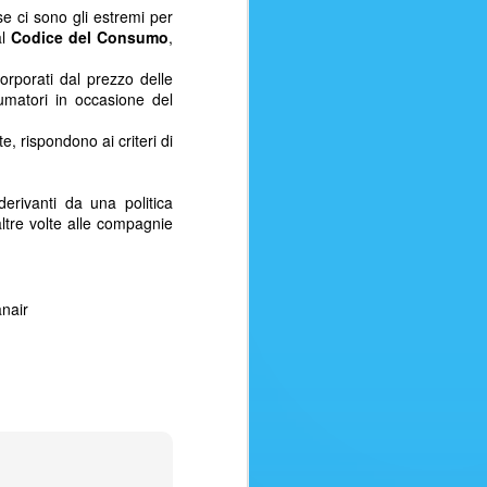
se ci sono gli estremi per
usoBagaglio in stiva (15 kg)
l
Codice del Consumo
,
a fino a 24 ore dalla
ita fino a 24 ore dalla partenzaSei
orporati dal prezzo delle
 vendere questo volo ai tuoi clienti?
sumatori in occasione del
te, rispondono ai criteri di
erivanti da una politica
altre volte alle compagnie
nair
ATTENTI ALLE
AUG
8
TRUFFE