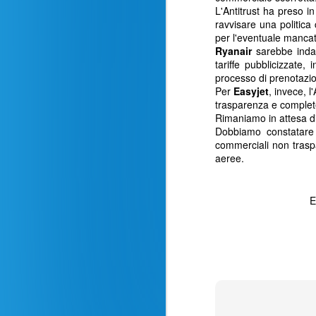
L'Antitrust ha preso i
ravvisare una politic
per l'eventuale mancat
Ryanair
sarebbe indaga
tariffe pubblicizzate,
processo di prenotazio
Per
Easyjet
, invece, l
trasparenza e complet
Rimaniamo in attesa d
Dobbiamo constatare 
commerciali non traspa
aeree.
E
Recensione volo
AUG
24
Milano - New York La