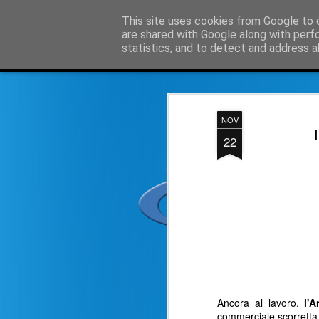
Simple Crs Blog
This site uses cookies from Google to d
Curi
are shared with Google along with perf
statistics, and to detect and address a
Magazine
Home page
Domande e risposte su SimpleCrs
I
NOV
22
Ancora al lavoro,
l'A
commerciale scorretta