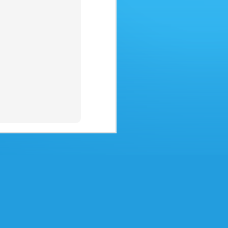
Amici Agenti di viaggio,
desideriamo mettervi in guardia da
un raggiro in rapida diffusione in
cui i truffatori, oltre ad agire con
destrezza, sono molto abili nel
furto di identità. Ecco cosa
avviene:
Immaginate che un'azienda vostra
cliente vi metta in contatto con
una sua filiale estera per
l'emissione dei biglietti.