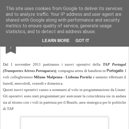
Simple Crs Blog
Curiosità e notizie dal mondo delle compagnie aeree
This site uses cookies from Google to deliver its services
and to analyze traffic. Your IP address and user-agent are
Pages
shared with Google along with performance and security
metrics to ensure quality of service, generate usage
statistics, and to detect and address abuse.
SEP
LEARN MORE
GOT IT
Nuovi operativi TAP Malpensa Lisbona
7
Dal 1 novembre 2011 partiranno i nuovi operativi della
TAP Portugal
Portogallo
(Transportes Aéreos Portugueses)
, compagna aerea di bandiera in
. I
voli collegheranno
Milano Malpensa - Lisbona Portela
e saranno effettuati il
lunedì, mercoledì, venerdì e domenica.
Questi nuovi operativi vanno a sommarsi al volo in programmazione da Linate.
Gli operativi sono stati programmati per assicurare la coincidenza sia in andata
sia al ritorno con i voli in partenza per il Brasile, area strategica per le politiche
di TAP.